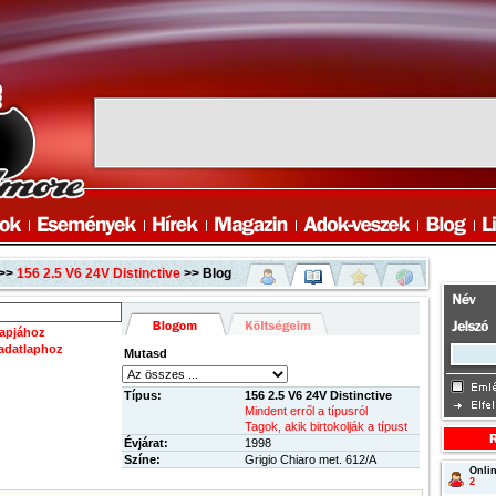
>>
156 2.5 V6 24V Distinctive
>> Blog
lapjához
 adatlaphoz
Mutasd
Típus:
156 2.5 V6 24V Distinctive
Mindent erről a típusról
Tagok, akik birtokolják a típust
Évjárat:
1998
Színe:
Grigio Chiaro met. 612/A
Onlin
2