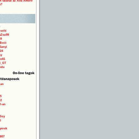
 találtál az Alfa Amore
a?
solti
aZsu99
59
Boiii
Sanyi
24
sy
to81
ri_GT
odu
ian
5
22
TI-an
Boy
6
yerek
0807