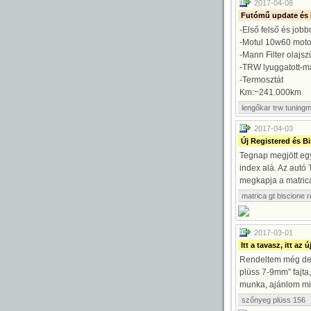
2017-04-08
Futómű update és 
-Első felső és jobb
-Motul 10w60 moto
-Mann Filter olajsz
-TRW lyuggatott-ma
-Termosztát
Km:~241.000km
lengőkar
trw
tuning
2017-04-03
Új Registered és Bi
Tegnap megjött egy 
index alá. Az autó
megkapja a matricáka
matrica
gt
biscione
r
2017-03-01
Itt a tavasz, itt az
Rendeltem még dec
plüss 7-9mm" fajta
munka, ajánlom min
szőnyeg
plüss
156