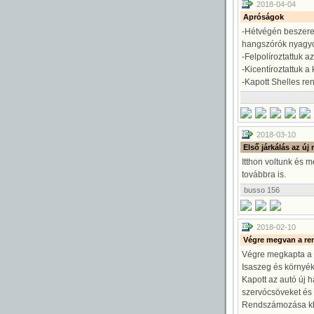
2018-04-04
Apróságok
-Hétvégén beszere
hangszórók nyagyo
-Felpolíroztattuk a
-Kicentíroztattuk a
-Kapott Shelles ren
2018-03-10
Első járkálás az ú
Itthon voltunk és 
továbbra is.
busso
156
2018-02-10
Végre megvan a re
Végre megkapta a r
Isaszeg és környéké
Kapott az autó új h
szervócsöveket és 
Rendszámozása kb.