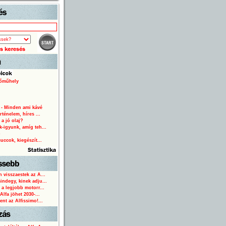
Start
lőműhely
 - Minden ami kávé
rténelem, híres ...
 a jó olaj?
-igyunk, amíg teh...
o
uccok, kiegészít...
 visszaestek az A...
ndegy, kinek adju...
 a legjobb motorr...
Alfa jöhet 2030-...
ent az Alfissimo!...