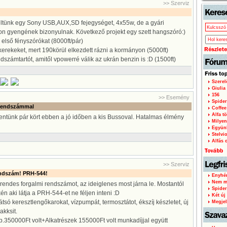
>> Szerviz
ltünk egy Sony USB,AUX,SD fejegységet, 4x55w, de a gyári
n gyengének bizonyulnak. Következő projekt egy szett hangszóró:)
z első fényszórókat (8000ft/pár)
 kerekeket, mert 190körül elkezdett rázni a kormányon (5000ft)
dszámtartót, amitől vpowerré válik az ukrán benzin is :D (1500ft)
Szere
Giulia
156
>> Esemény
Spider
j rendszámmal
Coffee
Alfa tö
mentünk pár kört ebben a jó időben a kis Bussoval. Hatalmas élmény
Milyen
Együnk
Stelvi
Alfás c
>> Szerviz
ndszám! PRH-544!
Enyhén
Nem mi
endes forgalmi rendszámot, az ideiglenes most járna le. Mostantól
Spider
n aki látja a PRH-544-et ne féljen inteni :D
Két új 
átsó keresztlengőkarokat, vízpumpát, termosztátot, ékszíj készletet, új
Megjel
akksit.
350000Ft volt+Alkatrészek 155000Ft volt munkadíjjal együtt