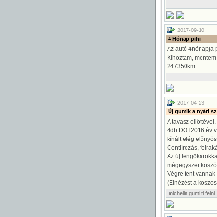
2017-09-10
4 Hónap pihi
Az autó 4hónapja pi
Kihoztam, mentem v
247350km
2017-04-23
Új gumik a nyári sz
gok
A tavasz eljöttével
4db DOT2016 év vé
kínált elég előnyös
Centiírozás, felrak
Az új lengőkarokka
mégegyszer köszön
Végre fent vannak a
(Elnézést a koszos 
michelin
gumi
ti
felni