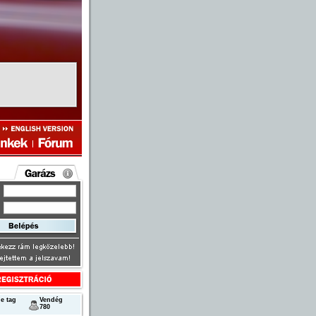
e tag
Vendég
780