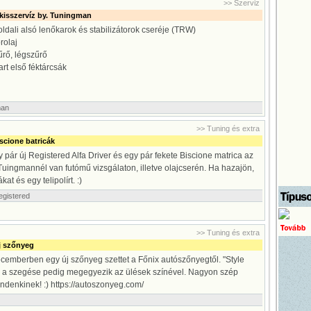
>> Szerviz
kisszervíz by. Tuningman
oldali alsó lenőkarok és stabilizátorok cseréje (TRW)
rolaj
űrő, légszűrő
rt első féktárcsák
man
>> Tuning és extra
scione batricák
pár új Registered Alfa Driver és egy pár fekete Biscione matrica az
 Tuingmannél van futómű vizsgálaton, illetve olajcserén. Ha hazajön,
t és egy telipolírt. :)
egistered
>> Tuning és extra
 új szőnyeg
emberben egy új szőnyeg szettet a Főnix autószőnyegtől. "Style
, a szegése pedig megegyezik az ülések színével. Nagyon szép
denkinek! :) https://autoszonyeg.com/