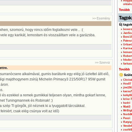
Hogyan
oldalr
>> Esemény
hen, szomorú, hogy nincs időm foglalkozni vele... :(
boxerz
JanSz
ele egy karikát, lemostam és visszaálltam vele a garázsba.
Beni1
Patesz
Urban
Karina
benas
Rober
frksfe
>> Szerviz
farkas
ettre.
, surranócsere alkalmával, gumis barátunk egy elég jó üzlettel állt elő,
gi majdhogynem zsírúj Michelin Primacy3 215/50R17 95W gumit
Christ
Hex07
 áron.
jim156
ás.
kacsa7
l és ezekkel a remek gumikkal teljesen olyan, mintha gokart lenne,
koky0
krisz-
et Tuningmannek és Robinak! :)
kudri
 szép TI görgők, jól néznek ki a lyuggatott tárcsákkal.
Matt3
felniért, csak elég csúnya volt az idő)
MrBig
Norb8
Paszi
Ratyig
Vendel
zsolti