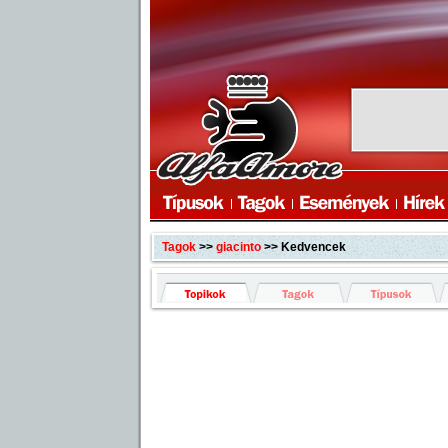
Tagok
>>
giacinto
>> Kedvencek