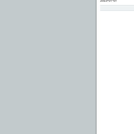
2023-07-07