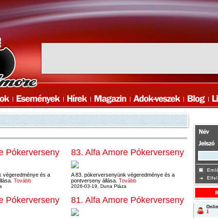
re Pókerverseny
83. Alfa Amore Pókerverseny
k végeredménye és a
A 83. pókerversenyünk végeredménye és a
llása.
Tovább
pontverseny állása.
Tovább
a
2026-03-19, Duna Pláza
re Pókerverseny
81. Alfa Amore Pókerverseny
Onlin
1