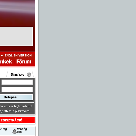
e tag
Vendég
958