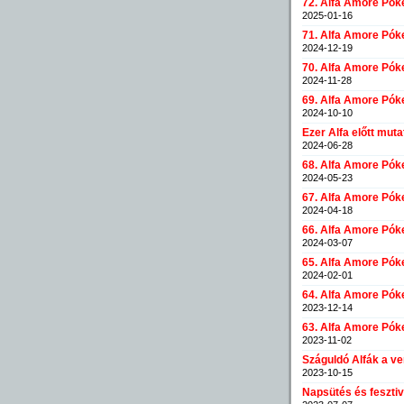
72. Alfa Amore Pók
2025-01-16
71. Alfa Amore Pók
2024-12-19
70. Alfa Amore Pók
2024-11-28
69. Alfa Amore Pók
2024-10-10
Ezer Alfa előtt muta
2024-06-28
68. Alfa Amore Pók
2024-05-23
67. Alfa Amore Pók
gok
2024-04-18
66. Alfa Amore Pók
2024-03-07
65. Alfa Amore Pók
2024-02-01
64. Alfa Amore Pók
2023-12-14
63. Alfa Amore Pók
2023-11-02
Száguldó Alfák a v
2023-10-15
Napsütés és fesztiv