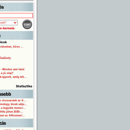
Start
rténelem, híres ...
lőműhely
 - Minden ami kávé
 a jó olaj?
-igyunk, amíg teh...
o
 visszaestek az A...
ndegy, kinek adju...
 a legjobb motorr...
Alfa jöhet 2030-...
ent az Alfissimo!...