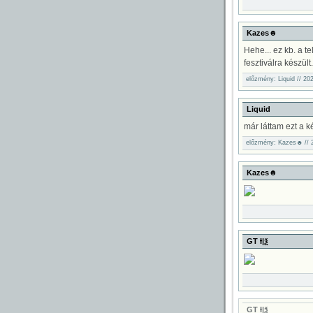
Kazes☻
Hehe... ez kb. a t
fesztiválra készült.
előzmény: Liquid // 20
Liquid
már láttam ezt a k
előzmény: Kazes☻ // 2
Kazes☻
GT Ɨ|ѯ
GT Ɨ|ѯ