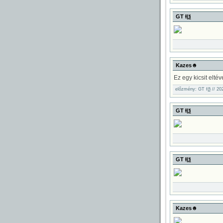
GT Ɨ|ѯ
Kazes☻
Ez egy kicsit eltéve
előzmény: GT Ɨ|ѯ // 20
GT Ɨ|ѯ
GT Ɨ|ѯ
Kazes☻