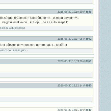
2026-03-30 19:35:29 //
8853
eljességgel értelmetlen kategória lehet... esetleg egy dinnye
.. vagy fű fesztiválon... ki tudja... de az autó szép! :D
26-03-30 19:17:08 (8852)
2026-03-30 19:17:08 //
8852
épet párszor, de vajon mire gondolhatott a költő? :)
026-03-30 18:53:26 (8851)
2026-03-30 18:53:26 //
8851
2026-03-30 18:12:14 //
8850
2026-03-30 18:11:19 //
8849