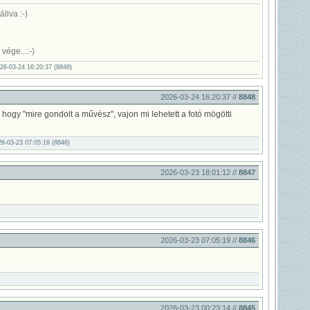
llva :-)
vége...:-)
26-03-24 16:20:37 (8848)
2026-03-24 16:20:37 //
8848
, hogy "mire gondolt a művész", vajon mi lehetett a fotó mögötti
26-03-23 07:05:19 (8846)
2026-03-23 18:01:12 //
8847
2026-03-23 07:05:19 //
8846
2026-03-23 00:23:14 //
8845