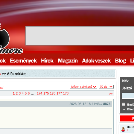
k
>> Alfa reklám
st!
....
1
2
3
4
5
6
174
175
176
177
178
2026-05-12 18:41:43 //
8873
Onlin
0