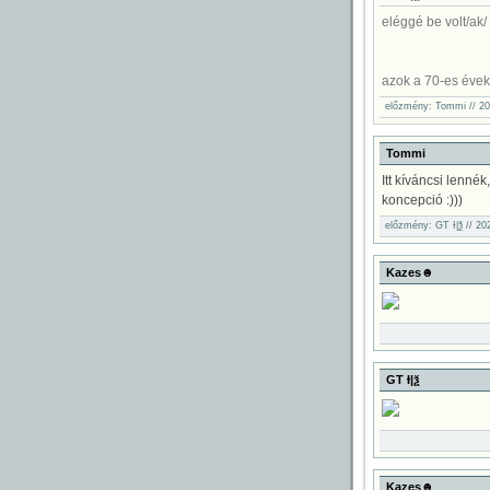
eléggé be volt/ak/ á
azok a 70-es évek 
előzmény: Tommi // 20
Tommi
Itt kíváncsi lennék
koncepció :)))
előzmény: GT Ɨ|ѯ // 20
Kazes☻
GT Ɨ|ѯ
Kazes☻