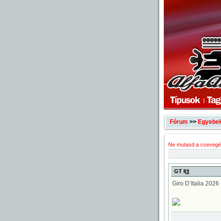
Fórum
>>
Egyebe
Ne mutasd a csevegé
GT Ɨ|ѯ
Giro D’Italia 2026