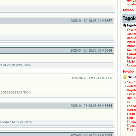
Hogyan
oldalr
2026-04-30 18:05:21 //
8867
boxerz
JanSz
Beni1
Patesz
Urban
Karina
2026-04-28 15:32:30 //
8866
benas
Rober
frksfe
26-04-28 06:38:58 (8864)
farkas
2026-04-28 13:33:11 //
8865
" isti "
adi66
Coyot
26-04-28 06:38:58 (8864)
csicsh
Hudin
Iki
2026-04-28 06:38:58 //
8864
LoneW
Marce
precio
Satti
Thinke
26-04-27 14:35:23 (8863)
Tibcsi
Tibe
2026-04-27 14:35:23 //
8863