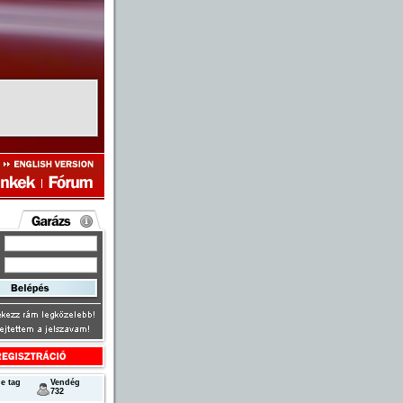
következő
e tag
Vendég
732