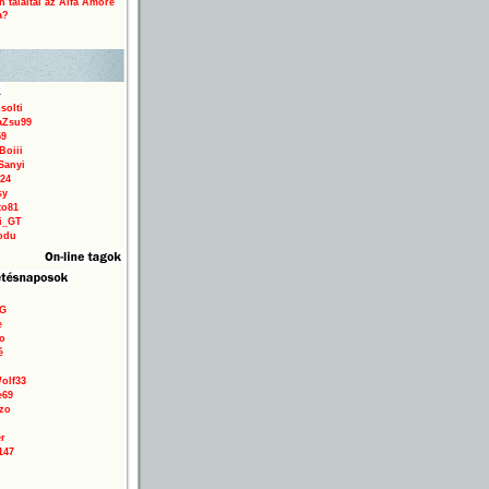
 találtál az Alfa Amore
a?
solti
aZsu99
59
Boiii
Sanyi
24
sy
to81
ri_GT
odu
9G
e
o
é
olf33
e69
zo
r
147