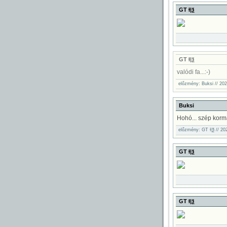
GT Ɨ|ѯ
GT Ɨ|ѯ
valódi fa...:-)
előzmény: Buksi // 202
Buksi
Hohó... szép kormá
előzmény: GT Ɨ|ѯ // 20
GT Ɨ|ѯ
GT Ɨ|ѯ