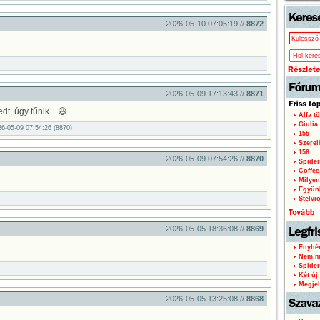
oldal
2026-05-10 07:05:19 //
8872
2026-05-09 17:13:43 //
8871
dt, úgy tűnik... 😃
Alfa tö
Giulia
26-05-09 07:54:26 (8870)
155
Szere
156
2026-05-09 07:54:26 //
8870
Spider
Coffee
Milyen
Együnk
Stelvi
2026-05-05 18:36:08 //
8869
Enyhén
Nem mi
Spider
Két új 
Megjel
2026-05-05 13:25:08 //
8868