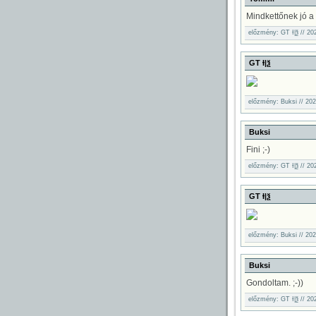
Mindkettőnek jó a 
előzmény: GT Ɨ|ѯ // 20
GT Ɨ|ѯ
előzmény: Buksi // 202
Buksi
Fini ;-)
előzmény: GT Ɨ|ѯ // 20
GT Ɨ|ѯ
előzmény: Buksi // 202
Buksi
Gondoltam. ;-))
előzmény: GT Ɨ|ѯ // 20