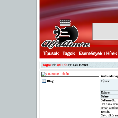
Tagok
>>
Ati 156
>> 146 Boxer
Autó adatla
Típus:
Évjárat:
Színe:
Jellemzők:
Hát csak dono
simán a másikk
Extrák:
Elek. tükör napf