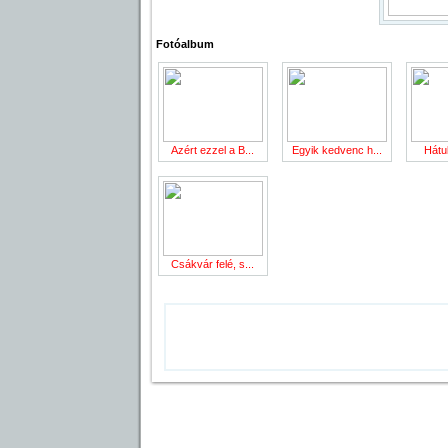
Fotóalbum
Azért ezzel a B...
Egyik kedvenc h...
Hátul
Csákvár felé, s...