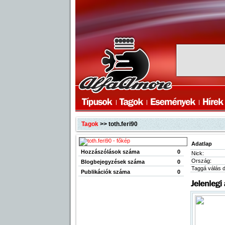
Tagok
>> toth.feri90
Adatlap
Hozzászólások száma
0
Nick:
Ország:
Blogbejegyzések száma
0
Taggá válás 
Publikációk száma
0