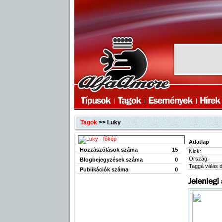
Tagok
>> Luky
Adatlap
Hozzászólások száma
15
Nick:
Ország:
Blogbejegyzések száma
0
Taggá válás 
Publikációk száma
0