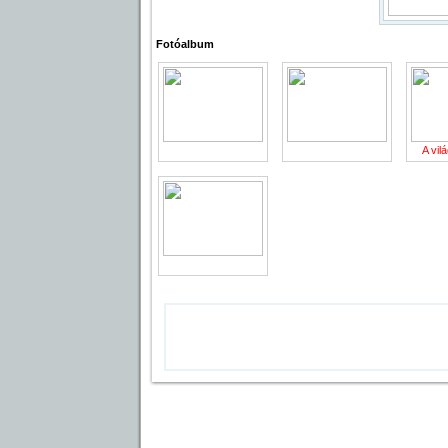
Fotóalbum
A vilá