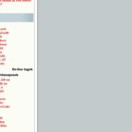
 találtál az Alfa Amore
a?
solti
aZsu99
59
Boiii
Sanyi
24
sy
to81
ri_GT
odu
.159 sw
56 sw
.4
101
yusz
dri
loCsabi
83
Man
 Béla