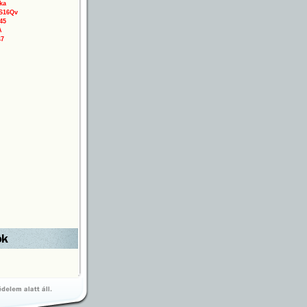
ka
3S16Qv
45
A
47