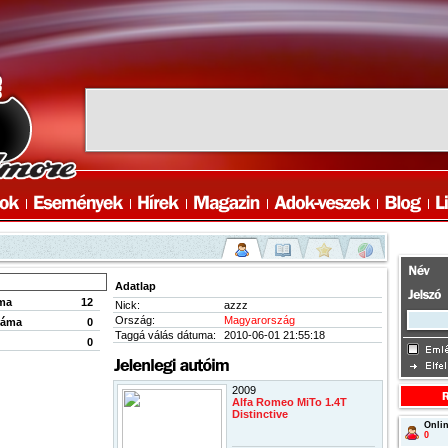
Adatlap
ma
12
Nick:
azzz
Ország:
Magyarország
záma
0
Taggá válás dátuma:
2010-06-01 21:55:18
0
2009
Alfa Romeo MiTo 1.4T
Distinctive
Onlin
0