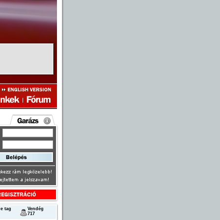
e tag
Vendég
717