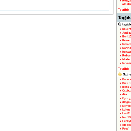
Hogyan
oldalr
boxerz
JanSz
Beni1
Patesz
Urban
Karina
benas
Rober
frksfe
farkas
Balazs
Balu 1
Boss 2
Csaba
dév
Györg
illegal
Kenve
kolog
LaciR
lion19
Lucky
ötödik
Peet`