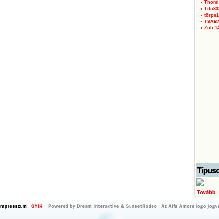
Thomi
Tibi3
törpe1
TSAB
Zoli 1
by Dream
by