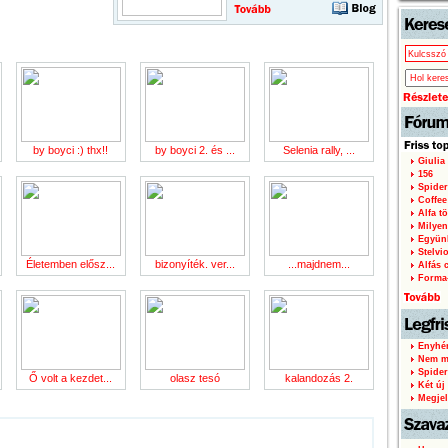
by boyci :) thx!!
by boyci 2. és ...
Selenia rally, ...
Giulia
156
Spider
Coffee
Alfa tö
Milyen
Együnk
Stelvi
Életemben elősz...
bizonyíték. ver...
...majdnem...
Alfás c
Forma
Enyhén
Nem mi
Spider
Ő volt a kezdet...
olasz tesó
kalandozás 2.
Két új 
Megjel