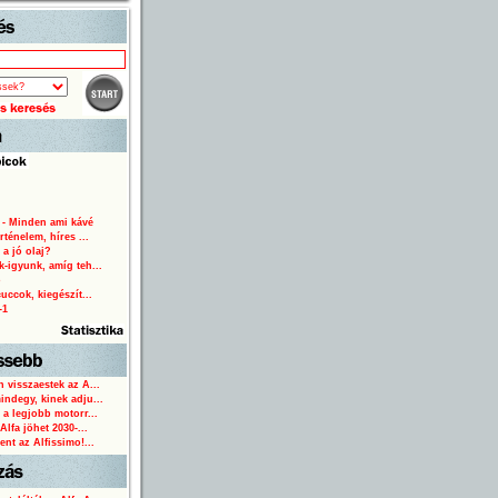
Start
 - Minden ami kávé
rténelem, híres ...
 a jó olaj?
-igyunk, amíg teh...
o
uccok, kiegészít...
-1
 visszaestek az A...
ndegy, kinek adju...
 a legjobb motorr...
Alfa jöhet 2030-...
ent az Alfissimo!...