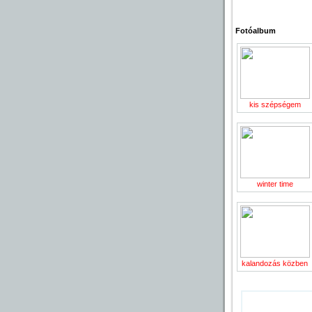
Fotóalbum
kis szépségem
winter time
kalandozás közben