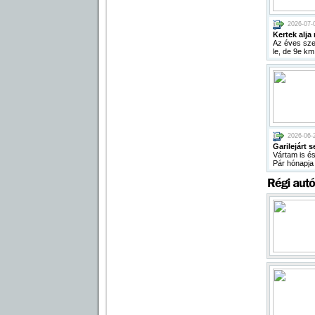
2026-07-
Kertek alja
Az éves szer
le, de 9e km 
2026-06-
Garilejárt s
Vártam is és 
Pár hónapja