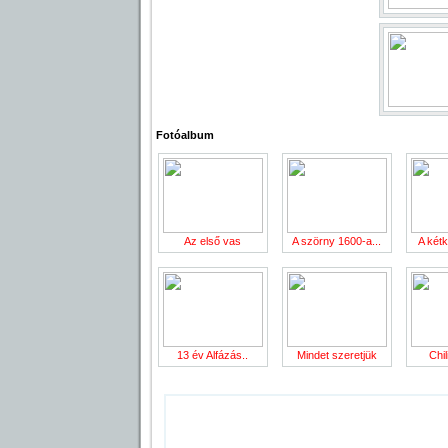
Fotóalbum
Az első vas
A szörny 1600-a...
A kétk
13 év Alfázás..
Mindet szeretjük
Chi