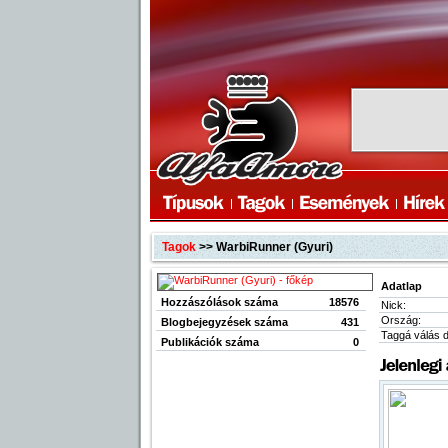
Tagok
>> WarbiRunner (Gyuri)
Adatlap
Hozzászólások száma
18576
Nick:
Ország:
Blogbejegyzések száma
431
Taggá válás 
Publikációk száma
0