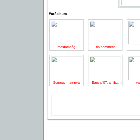
Fotóalbum
mostamság
no comment
Somogy matrinya
Bánya '07, amib...
va