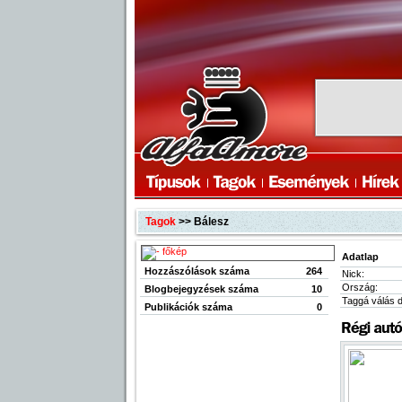
Tagok
>> Bálesz
Adatlap
Hozzászólások száma
264
Nick:
Ország:
Blogbejegyzések száma
10
Taggá válás 
Publikációk száma
0