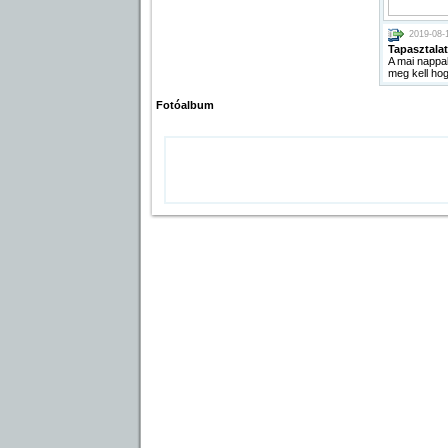
2019-08-
Tapasztalat
A mai nappal
meg kell ho
Fotóalbum