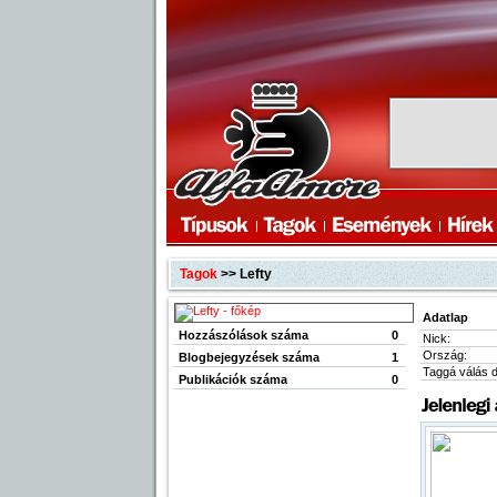
Tagok
>> Lefty
Adatlap
Hozzászólások száma
0
Nick:
Ország:
Blogbejegyzések száma
1
Taggá válás 
Publikációk száma
0