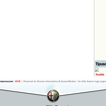
by Dream
by
Interactive
SunsetRodeo