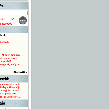
Start
lőműhely
 - Minden ami kávé
rténelem, híres ...
 a jó olaj?
-igyunk, amíg teh...
o
 visszaestek az A...
ndegy, kinek adju...
 a legjobb motorr...
Alfa jöhet 2030-...
ent az Alfissimo!...