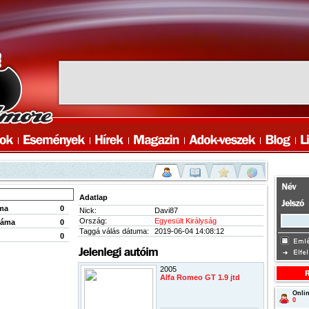
Adatlap
ma
0
Nick:
Davi87
Ország:
Egyesült Királyság
záma
0
Taggá válás dátuma:
2019-06-04 14:08:12
0
2005
Alfa Romeo GT 1.9 jtd
Onlin
0