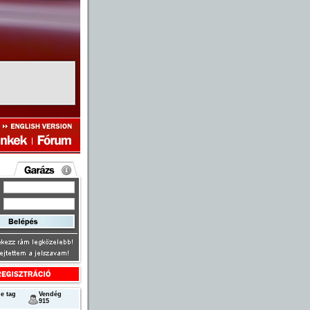
e tag
Vendég
915