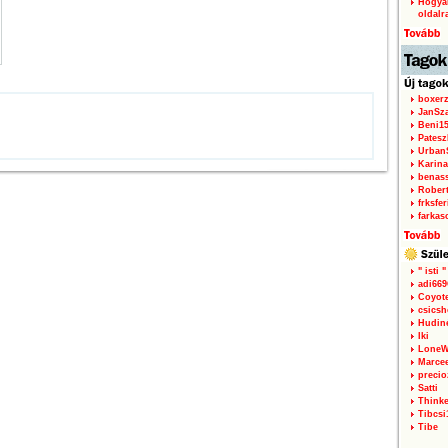
Hogyan
oldalr
boxerz
JanSz
Beni1
Patesz
Urban
Karina
benas
Rober
frksfe
farkas
" isti "
adi66
Coyot
csicsh
Hudin
Iki
LoneW
Marce
precio
Satti
Thinke
Tibcsi
Tibe