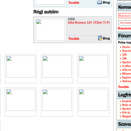
2006
Alfa Romeo 147 JTDm Ti Fl
Giulia
Szere
155
156
Spider
Coffee
Alfa tö
Milyen
Együnk
Stelvi
Enyhén
Nem mi
Spider
Két új 
Megjel