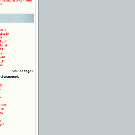
 találtál az Alfa Amore
a?
solti
aZsu99
59
Boiii
Sanyi
24
sy
to81
ri_GT
odu
9G
e
o
é
olf33
e69
zo
r
147