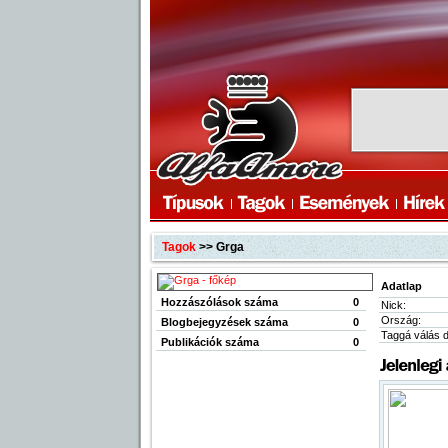
Tagok
>> Grga
Adatlap
Hozzászólások száma
0
Nick:
Ország:
Blogbejegyzések száma
0
Taggá válás 
Publikációk száma
0