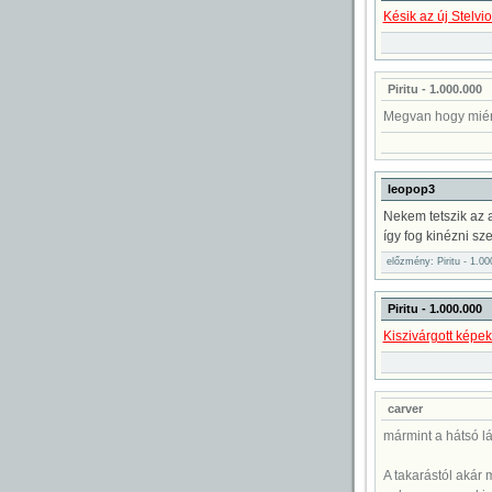
Késik az új Stelvio
Piritu - 1.000.000
Megvan hogy miért
leopop3
Nekem tetszik az 
így fog kinézni sz
előzmény: Piritu - 1.0
Piritu - 1.000.000
Kiszivárgott képe
carver
mármint a hátsó l
A takarástól akár