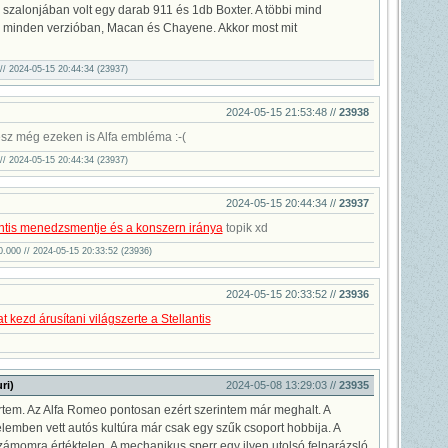
 szalonjában volt egy darab 911 és 1db Boxter. A többi mind
minden verzióban, Macan és Chayene. Akkor most mit
 2024-05-15 20:44:34 (23937)
2024-05-15 21:53:48 //
23938
lesz még ezeken is Alfa embléma :-(
 2024-05-15 20:44:34 (23937)
2024-05-15 20:44:34 //
23937
antis menedzsmentje és a konszern iránya
topik xd
00.000 // 2024-05-15 20:33:52 (23936)
2024-05-15 20:33:52 //
23936
t kezd árusítani világszerte a Stellantis
ri)
2024-05-08 13:29:03 //
23935
rtem. Az Alfa Romeo pontosan ezért szerintem már meghalt. A
emben vett autós kultúra már csak egy szűk csoport hobbija. A
zámomra értéktelen. A mechanikus sperr egy ilyen utolsó felparázsló