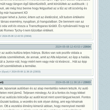
últ nagy lángon égő tábortüzéből, amit körülültek az autóbuzik :-)
buli, aki még hisz benne hogy felgyullad az a tűz az ott ücsörög és
bség már hazament XD
zuper lehet a Junior, értem azt az életérzést, sőt tudom értékelni
 társas esemény, nyugiban, jó hangulatban. De bennem van az
aki oda volt és vissza a Transzfogaras túrától. És nyilvánvaló hogy ez
ki Romeo Tychy-t nem túlzottan értékeli.
 2024-05-08 12:43:53 (23934)
2024-05-08 12:43:53 //
23934
z az autós kultúra teljes hiánya. Biztos van sok pozitív oldala a
ista szemléletnek, de annak, amit az Alfa képvisel, ez épp a halála.
rtál a Junior-nál, hogy miért nem vagy már rá kíváncsi... Hát az épp
eírt szemléletnek a terméke.
(Gyuri) // 2024-05-08 11:38:18 (23933)
ri)
2024-05-08 11:38:18 //
23933
ak, tajvaniak autóiban és az alap mentalitás nekem tetszik. Az autó
telen mint jármű. Teljesen mindegy. Az út a fontos és hogy kikkel
t az autózás bölcsője az autót kicsit mint szent tárgyat kezeli. Fontos
űszaki tudása, a vezetés és sok olyan dolog, ami egy kínainak
len. Ott a vezetési élmény kimerül abban, hogy mennyivel mentél