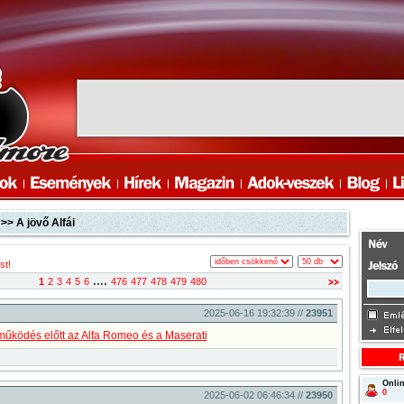
>> A jövő Alfái
st!
....
1
2
3
4
5
6
476
477
478
479
480
2025-06-16 19:32:39 //
23951
űködés előtt az Alfa Romeo és a Maserati
Onlin
0
2025-06-02 06:46:34 //
23950