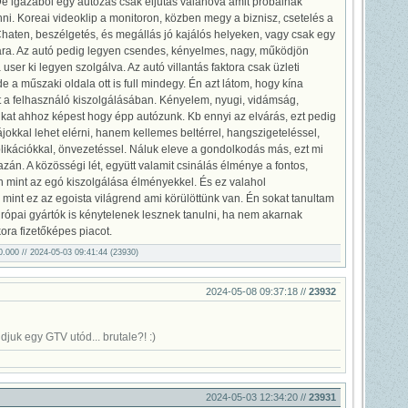
 igazából egy autózás csak eljutás valahova amit próbálnak
ni. Koreai videoklip a monitoron, közben megy a biznisz, csetelés a
aten, beszélgetés, és megállás jó kajálós helyeken, vagy csak egy
ára. Az autó pedig legyen csendes, kényelmes, nagy, működjön
user ki legyen szolgálva. Az autó villantás faktora csak üzleti
e a műszaki oldala ott is full mindegy. Én azt látom, hogy kína
t a felhasználó kiszolgálásában. Kényelem, nyugi, vidámság,
kat ahhoz képest hogy épp autózunk. Kb ennyi az elvárás, ezt pedig
okkal lehet elérni, hanem kellemes beltérrel, hangszigeteléssel,
ikációkkal, önvezetéssel. Náluk eleve a gondolkodás más, ezt mi
zán. A közösségi lét, együtt valamit csinálás élménye a fontos,
n mint az egó kiszolgálása élményekkel. És ez valahol
mint ez az egoista világrend ami körülöttünk van. Én sokat tanultam
 európai gyártók is kénytelenek lesznek tanulni, ha nem akarnak
ora fizetőképes piacot.
00.000 // 2024-05-03 09:41:44 (23930)
2024-05-08 09:37:18 //
23932
juk egy GTV utód... brutale?! :)
2024-05-03 12:34:20 //
23931