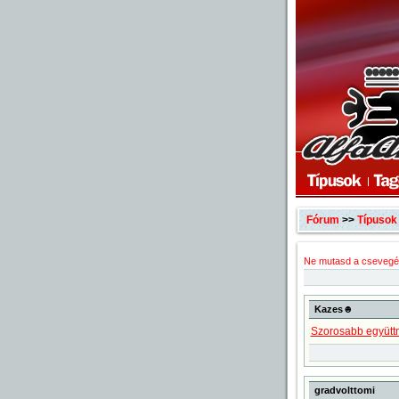
Fórum
>>
Típusok
Ne mutasd a csevegé
Kazes☻
Szorosabb együttm
gradvolttomi