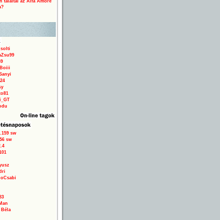
 találtál az Alfa Amore
a?
solti
aZsu99
59
Boiii
Sanyi
24
sy
to81
ri_GT
odu
.159 sw
56 sw
.4
101
yusz
dri
loCsabi
83
Man
 Béla