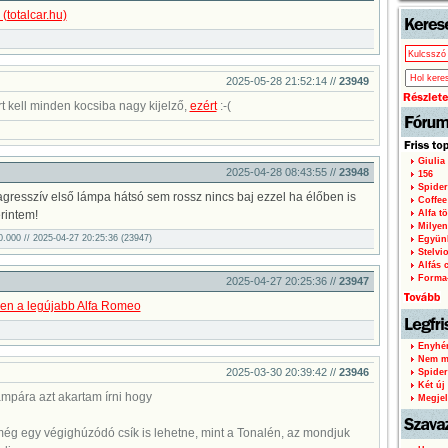
oldal
 (totalcar.hu)
2025-05-28 21:52:14 //
23949
 kell minden kocsiba nagy kijelző,
ezért
:-(
Giulia
2025-04-28 08:43:55 //
23948
156
Spider
agresszív első lámpa hátsó sem rossz nincs baj ezzel ha élőben is
Coffee
erintem!
Alfa tö
Milyen
00.000 // 2025-04-27 20:25:36 (23947)
Együnk
Stelvi
Alfás c
Forma
2025-04-27 20:25:36 //
23947
ken a legújabb Alfa Romeo
Enyhén
Nem mi
2025-03-30 20:39:42 //
23946
Spider
Két új 
ámpára azt akartam írni hogy
Megjel
 még egy végighúzódó csík is lehetne, mint a Tonalén, az mondjuk