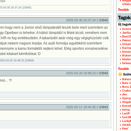
dja
Hogyan
oldalr
25-03-30 20:37:24 (23945)
2025-03-30 20:37:24 //
23945
m hogy nem a Junior első lámpatestét teszik bele mert szerintem az
boxerz
y Opelben is lehetne. A hátsó lámpától is félek kicsit, remélem nem
JanSz
Beni1
 CHR-re fog emlékeztetni. A takarástól akár még egy végighúzódó csík
Patesz
ndjuk nekem nagyon kiadja. Az autó formája egyébként szerintem
Urban
mennyire a kamu formáktól sejteni lehet. Elég sportos vonalvezetése
Karina
benas
sbé kitakart kémfotókat :D
Rober
frksfe
025-03-20 19:48:23 (23944)
farkas
2025-03-20 19:48:23 //
23944
Balazs
io... ?!
Balu 1
Boss 2
Csaba
dév
Györg
illegal
Kenve
2025-03-11 18:44:36 //
23943
kolog
LaciR
lion19
Lucky
ötödik
Peet`