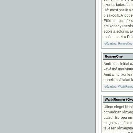
szenes fadarab a m
Hát most oszlik a 
bizakodik. A töb
Ettől mint termék s
amikor egy utazás
egoista sofőr is, 
az énem ezt a Pols
előzmény: RomeoOne //
RomeoOne
Amit most leírtál a
kevésbé induvidual
Amit a múltkor leí
ennek az általad l
előzmény: WarbiRunner 
WarbiRunner (Gyu
Ültem eleget kínai
ott valóban lényeg
utazol. Európa min
maga az autó, a m
teljesen lényegte