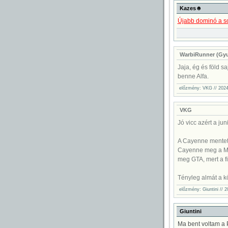
Kazes☻
Újabb dominó a so
WarbiRunner (Gyu
Jaja, ég és föld s
benne Alfa.
előzmény: VKG // 2024
VKG
Jó vicc azért a ju
A Cayenne mentett
Cayenne meg a Mac
meg GTA, mert a fi
Tényleg almát a kö
előzmény: Giuntini // 
Giuntini
Ma bent voltam a 