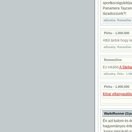
sportkocsigyártója
Panamera Taycan 
lázadozzunk?!
előzmény: RomeoOne //
Piritu - 1.000.000
Attól tartok hogy 
előzmény: RomeoOne //
RomeoOne
Ez inkább
A Stell
előzmény: Piritu - 1.0
Piritu - 1.000.000
Kínai villanyautóka
WarbiRunner (Gyu
Én azt tudom és é
hagyományos értel
Junior mint Autó s