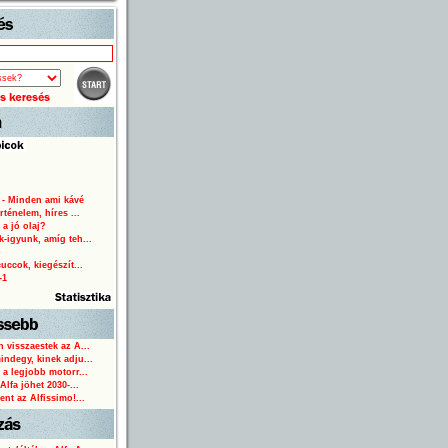
Start
 - Minden ami kávé
rténelem, híres ...
 a jó olaj?
-igyunk, amíg teh...
o
uccok, kiegészít...
-1
 visszaestek az A...
ndegy, kinek adju...
 a legjobb motorr...
Alfa jöhet 2030-...
ent az Alfissimo!...