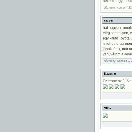
nekem nagyon kia
előzmény: carver // 20
carver
hát nagyon reméle
elég semmilyen, eg
egy kifutó Toyota
is lehetne, az mo
jónak tűnik, már a
van, várom a kevé
előzmény: Kazes☻ // 2
gok
Kazes☻
Ez lenne az új Stelv
VKG