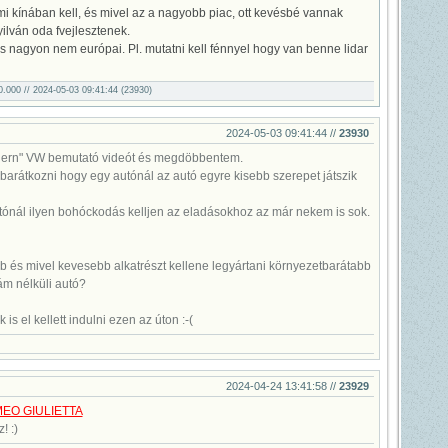
 kínában kell, és mivel az a nagyobb piac, ott kevésbé vannak
ilván oda fvejlesztenek.
s nagyon nem európai. Pl. mutatni kell fénnyel hogy van benne lidar
00.000 // 2024-05-03 09:41:44 (23930)
2024-05-03 09:41:44 //
23930
dern" VW bemutató videót és megdöbbentem.
arátkozni hogy egy autónál az autó egyre kisebb szerepet játszik
tónál ilyen bohóckodás kelljen az eladásokhoz az már nekem is sok.
 és mivel kevesebb alkatrészt kellene legyártani környezetbarátabb
ám nélküli autó?
 is el kellett indulni ezen az úton :-(
2024-04-24 13:41:58 //
23929
EO GIULIETTA
! :)