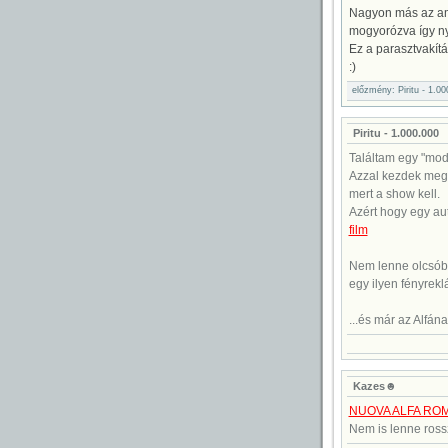
Nagyon más az ami
mogyorózva így ny
Ez a parasztvakítá
:)
előzmény: Piritu - 1.0
Piritu - 1.000.000
Találtam egy "mo
Azzal kezdek megb
mert a show kell.
Azért hogy egy au
film
Nem lenne olcsóbb
egy ilyen fényrekl
...és már az Alfának
Kazes☻
NUOVA ALFA ROM
Nem is lenne rossz