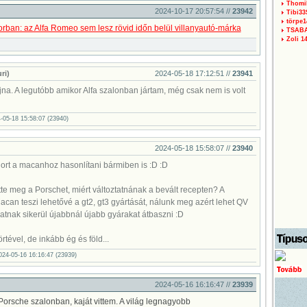
Thomi
2024-10-17 20:57:54 //
23942
Tibi3
törpe1
rban: az Alfa Romeo sem lesz rövid időn belül villanyautó-márka
TSAB
Zoli 1
ri)
2024-05-18 17:12:51 //
23941
ajna. A legutóbb amikor Alfa szalonban jártam, még csak nem is volt
-05-18 15:58:07 (23940)
2024-05-18 15:58:07 //
23940
niort a macanhoz hasonlítani bármiben is :D :D
e meg a Porschet, miért változtatnának a bevált recepten? A
an teszi lehetővé a gt2, gt3 gyártását, nálunk meg azért lehet QV
atnak sikerül újabbnál újabb gyárakat átbaszni :D
rtével, de inkább ég és föld...
2024-05-16 16:16:47 (23939)
2024-05-16 16:16:47 //
23939
Porsche szalonban, kaját vittem. A világ legnagyobb