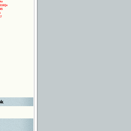
ka
3S16Qv
45
A
47