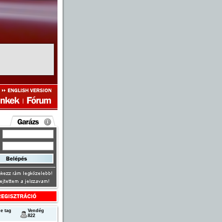
következő
e tag
Vendég
822