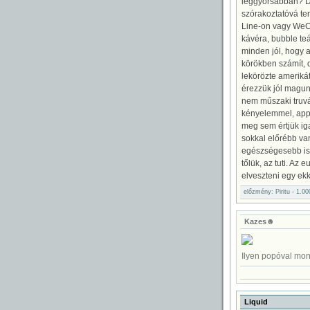
leggyorsabban? De
szórakoztatóvá ten
Line-on vagy WeCh
kávéra, bubble te
minden jól, hogy a 
körökben számít, d
lekörözte ameriká
érezzük jól magun
nem műszaki truváj
kényelemmel, appl
meg sem értjük iga
sokkal előrébb va
egészségesebb is 
tőlük, az tuti. Az
elveszteni egy ekk
előzmény: Piritu - 1.0
Kazes☻
Ilyen popóval mond
Liquid